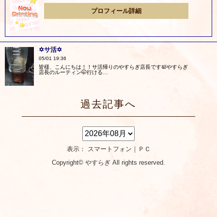
プロフィール詳細
✡サ活✡
05/01 19:36
皆様、こんにちは！！サ活帰りのやすらぎ店長です🛀やすらぎ
店長のルーティン🤭行ける…
過去記事へ
表示： スマートフォン｜
ＰＣ
Copyright©
やすらぎ
All rights reserved.