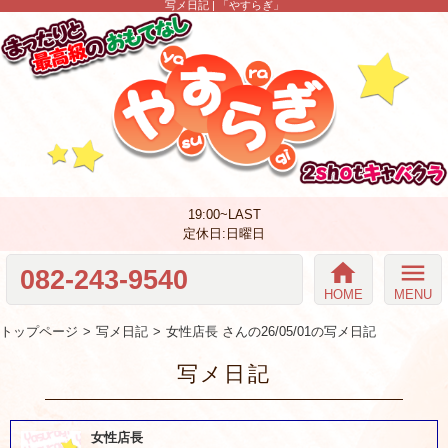
写メ日記 | 「やすらぎ」
19:00~LAST
定休日:日曜日
home
menu
082-243-9540
HOME
MENU
トップページ
写メ日記
女性店長 さんの26/05/01の写メ日記
写メ日記
女性店長