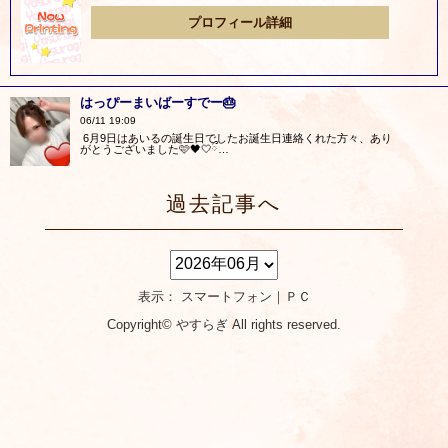
プロフィール詳細
はっぴーまいばーすでー🎂
06/11 19:09
6月9日はあいるの誕生日でしたお誕生日連絡くれた方々、あり
がとうございました🩷🖤🤍ྀ…
過去記事へ
表示： スマートフォン｜
ＰＣ
Copyright©
やすらぎ
All rights reserved.