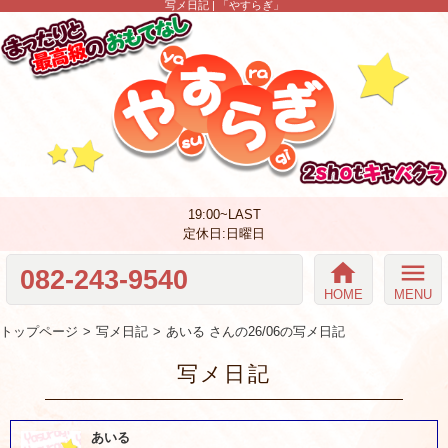
写メ日記 | 「やすらぎ」
19:00~LAST
定休日:日曜日
home
menu
082-243-9540
HOME
MENU
トップページ
写メ日記
あいる さんの26/06の写メ日記
写メ日記
あいる