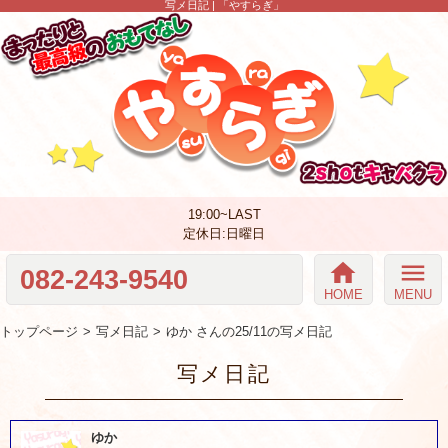
写メ日記 | 「やすらぎ」
19:00~LAST
定休日:日曜日
home
menu
082-243-9540
HOME
MENU
トップページ
写メ日記
ゆか さんの25/11の写メ日記
写メ日記
ゆか