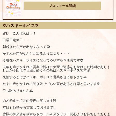
プロフィール詳細
✡ハスキーボイス✡
皆様、こんばんは！！
日曜日定休日・・・
朝起きたら声が出なくなって😭
かすれた声がなんとか出るようになり・・・
今現在ハスキーボイスになってるやすらぎ店長です😎
去年も声がかすれて営業中皆様に大変ご迷惑をおかけした時期がありま
したが今回は昨日迄が酷く今の所はハスキーボイスです🤣
完治するまではハスキーボイスで営業させて頂きます🙇
たまに声がかすれて聞き取りづらい事があるとは思と思います🙇
申し訳ありません🙇
のど飴食べて元の美声に戻します🤣
本日も19時から営業しております!!
皆様の御来店をやすらぎガール＆スタッフ一同心よりお待ちしておりま