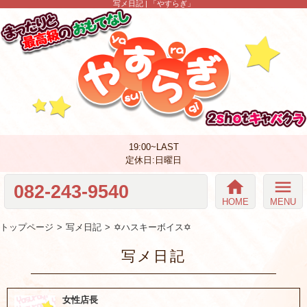
写メ日記 | 「やすらぎ」
19:00~LAST
定休日:日曜日
home
menu
082-243-9540
HOME
MENU
トップページ
写メ日記
✡ハスキーボイス✡
写メ日記
女性店長