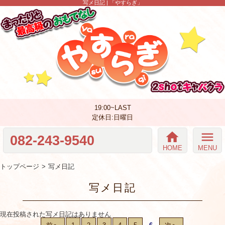
写メ日記 | 「やすらぎ」
19:00~LAST
定休日:日曜日
home
menu
082-243-9540
HOME
MENU
トップページ
写メ日記
写メ日記
現在投稿された写メ日記はありません